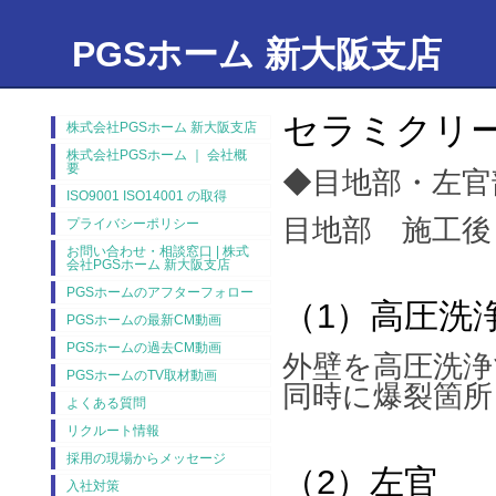
PGSホーム 新大阪支店
セラミクリ
株式会社PGSホーム 新大阪支店
株式会社PGSホーム ｜ 会社概
要
◆目地部・左官
ISO9001 ISO14001 の取得
目地部 施工後
プライバシーポリシー
お問い合わせ・相談窓口 | 株式
会社PGSホーム 新大阪支店
PGSホームのアフターフォロー
（1）高圧洗
PGSホームの最新CM動画
PGSホームの過去CM動画
外壁を高圧洗浄
PGSホームのTV取材動画
同時に爆裂箇所
よくある質問
リクルート情報
採用の現場からメッセージ
（2）左官
入社対策