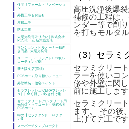
住宅リフォーム・リノベーショ
高圧洗浄後爆裂
ン
補修の工程は、
外構工事もお任せ
ンダー等で削り
屋根工事
防水工事
を打ちモルタ
太陽光発電取り扱い | 株式会社
PGSホーム 新大阪支店
マンション・ビルオーナー様向
き商品 | 太陽光発電
（3）セラミ
スーパールーフテクトⅡ パネル
コーティング剤
セラミクリー
新大阪支店(詳細)
ラーを使いコン
PGSホーム取り扱いメニュー
修や外壁に関し
外壁塗装・住宅ペイント
前に施工します
セラフレッシュ[CERAフレッシ
ュ] ｜ 全く新しい吹き付け剤
セラミクリート
セラミクリート(コンクリート用
光触媒トップコート) | 株式会社
PGSホーム
ます。 その後
噂の【セラチタン[CERAチタ
上げて完工です
ン]】
スーパーチタンプロテクト