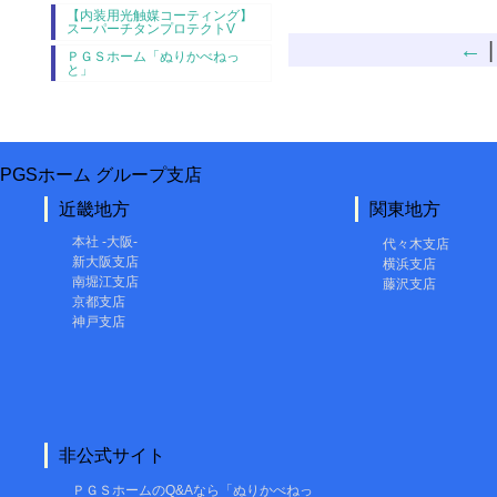
【内装用光触媒コーティング】
スーパーチタンプロテクトV
←
ＰＧＳホーム「ぬりかべねっ
と」
PGSホーム グループ支店
近畿地方
関東地方
本社 -大阪-
代々木支店
新大阪支店
横浜支店
南堀江支店
藤沢支店
京都支店
神戸支店
非公式サイト
ＰＧＳホームのQ&Aなら「ぬりかべねっ