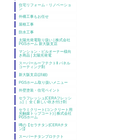
住宅リフォーム・リノベーショ
ン
外構工事もお任せ
屋根工事
防水工事
太陽光発電取り扱い | 株式会社
PGSホーム 新大阪支店
マンション・ビルオーナー様向
き商品 | 太陽光発電
スーパールーフテクトⅡ パネル
コーティング剤
新大阪支店(詳細)
PGSホーム取り扱いメニュー
外壁塗装・住宅ペイント
セラフレッシュ[CERAフレッシ
ュ] ｜ 全く新しい吹き付け剤
セラミクリート(コンクリート用
光触媒トップコート) | 株式会社
PGSホーム
噂の【セラチタン[CERAチタ
ン]】
スーパーチタンプロテクト