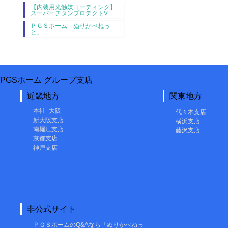
【内装用光触媒コーティング】
スーパーチタンプロテクトV
ＰＧＳホーム「ぬりかべねっ
と」
PGSホーム グループ支店
近畿地方
関東地方
本社 -大阪-
代々木支店
新大阪支店
横浜支店
南堀江支店
藤沢支店
京都支店
神戸支店
非公式サイト
ＰＧＳホームのQ&Aなら「ぬりかべねっ