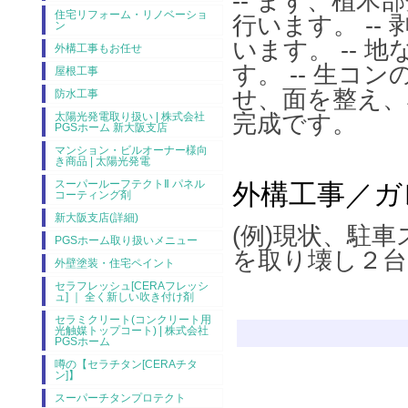
-- まず、植
住宅リフォーム・リノベーショ
行います。 -
ン
います。 --
外構工事もお任せ
す。 -- 生コ
屋根工事
せ、面を整え、
防水工事
完成です。
太陽光発電取り扱い | 株式会社
PGSホーム 新大阪支店
マンション・ビルオーナー様向
き商品 | 太陽光発電
スーパールーフテクトⅡ パネル
外構工事／ガ
コーティング剤
新大阪支店(詳細)
(例)現状、駐
PGSホーム取り扱いメニュー
を取り壊し２台
外壁塗装・住宅ペイント
セラフレッシュ[CERAフレッシ
ュ] ｜ 全く新しい吹き付け剤
セラミクリート(コンクリート用
光触媒トップコート) | 株式会社
PGSホーム
噂の【セラチタン[CERAチタ
ン]】
スーパーチタンプロテクト