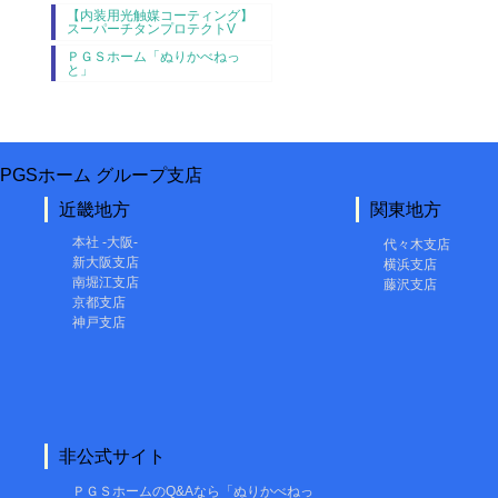
【内装用光触媒コーティング】
スーパーチタンプロテクトV
ＰＧＳホーム「ぬりかべねっ
と」
PGSホーム グループ支店
近畿地方
関東地方
本社 -大阪-
代々木支店
新大阪支店
横浜支店
南堀江支店
藤沢支店
京都支店
神戸支店
非公式サイト
ＰＧＳホームのQ&Aなら「ぬりかべねっ