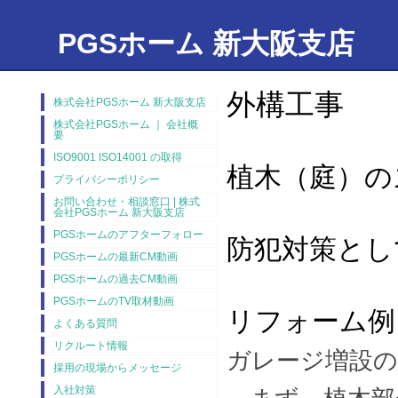
PGSホーム 新大阪支店
外構工事
株式会社PGSホーム 新大阪支店
株式会社PGSホーム ｜ 会社概
要
ISO9001 ISO14001 の取得
植木（庭）の
プライバシーポリシー
お問い合わせ・相談窓口 | 株式
会社PGSホーム 新大阪支店
PGSホームのアフターフォロー
防犯対策とし
PGSホームの最新CM動画
PGSホームの過去CM動画
PGSホームのTV取材動画
リフォーム例
よくある質問
リクルート情報
ガレージ増設の
採用の現場からメッセージ
入社対策